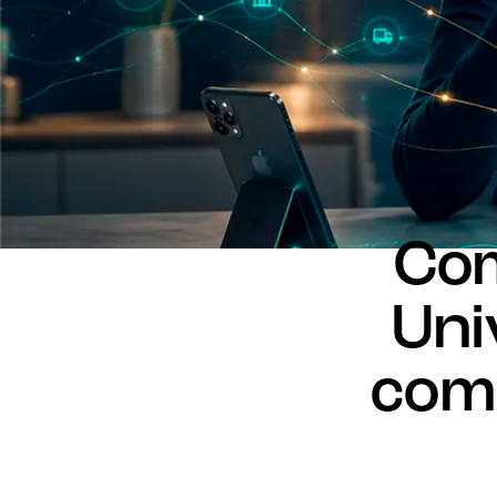
Com
Uni
com