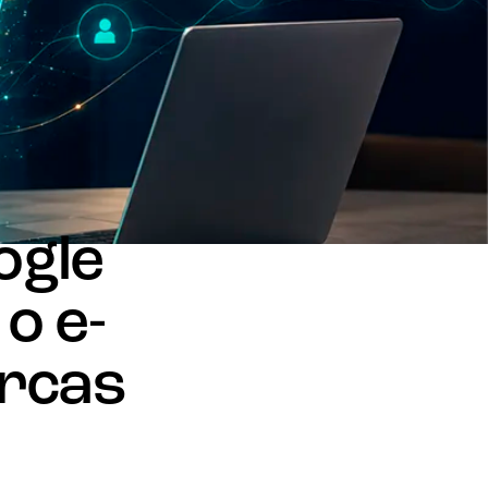
ogle
o e-
rcas