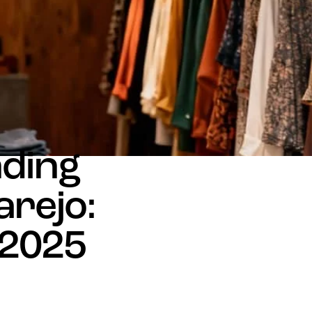
nding
arejo:
 2025