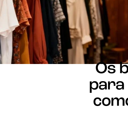
Os b
para 
como