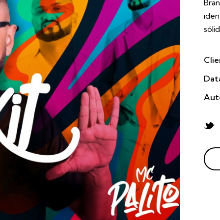
Bran
iden
sóli
Cli
Dat
Aut