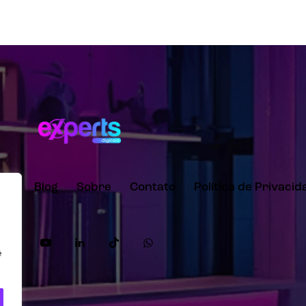
lio
Blog
Sobre
Contato
Política de Privaci
ê