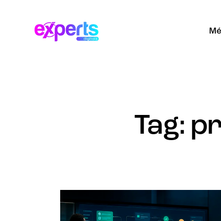
Mé
Tag: p