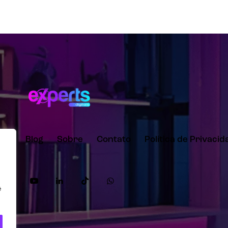
lio
Blog
Sobre
Contato
Política de Privaci
ê