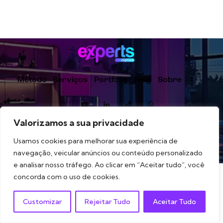
Método
Serviços
Portfólio
Blog
Sobre
Valorizamos a sua privacidade
Experts Digitais
© 2026. Estratégia, branding e
Usamos cookies para melhorar sua experiência de
estrutura digital para marcas que querem crescer com
navegação, veicular anúncios ou conteúdo personalizado
direção.
e analisar nosso tráfego. Ao clicar em “Aceitar tudo”, você
concorda com o uso de cookies.
Customizar
Rejeitar Tudo
Aceitar Tudo