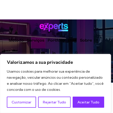
Método
Serviços
Portfólio
Blog
Sobre
Valorizamos a sua privacidade
Experts Digitais
© 2026. Estratégia, branding e
Usamos cookies para melhorar sua experiência de
estrutura digital para marcas que querem crescer com
navegação, veicular anúncios ou conteúdo personalizado
direção.
e analisar nosso tráfego. Ao clicar em “Aceitar tudo”, você
concorda com o uso de cookies.
Customizar
Rejeitar Tudo
Aceitar Tudo