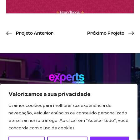
Projeto Anterior
Próximo Projeto
Valorizamos a sua privacidade
Método
Serviços
Portfólio
Blog
Sobre
Usamos cookies para melhorar sua experiência de
navegação, veicular anúncios ou conteúdo personalizado
e analisar nosso tráfego. Ao clicar em “Aceitar tudo”, você
concorda com o uso de cookies.
Experts Digitais
© 2026. Estratégia, branding e