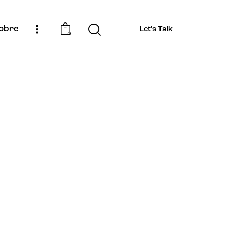
obre
Let's Talk
0