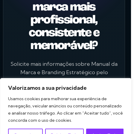
marca mais
profissional,
consistente e
memorável?
Solicite mais informações sobre Manual da
Marca e Branding Estratégico pelo
WhatsApp.
Valorizamos a sua privacidade
Usamos cookies para melhorar sua experiência de
Falar com a Experts no WhatsApp
navegação, veicular anúncios ou conteúdo personalizado
e analisar nosso tráfego. Ao clicar em “Aceitar tudo”, você
concorda com o uso de cookies.